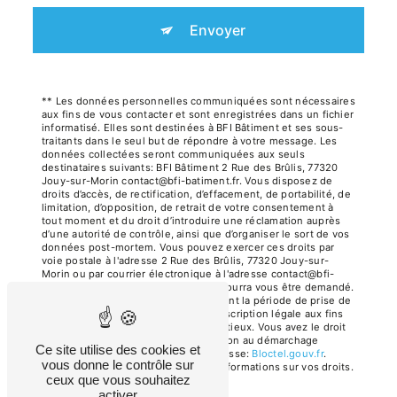
Envoyer
** Les données personnelles communiquées sont nécessaires
aux fins de vous contacter et sont enregistrées dans un fichier
informatisé. Elles sont destinées à BFI Bâtiment et ses sous-
traitants dans le seul but de répondre à votre message. Les
données collectées seront communiquées aux seuls
destinataires suivants: BFI Bâtiment 2 Rue des Brûlis, 77320
Jouy-sur-Morin contact@bfi-batiment.fr. Vous disposez de
droits d’accès, de rectification, d’effacement, de portabilité, de
limitation, d’opposition, de retrait de votre consentement à
tout moment et du droit d’introduire une réclamation auprès
d’une autorité de contrôle, ainsi que d’organiser le sort de vos
données post-mortem. Vous pouvez exercer ces droits par
voie postale à l'adresse 2 Rue des Brûlis, 77320 Jouy-sur-
Morin ou par courrier électronique à l'adresse contact@bfi-
batiment.fr. Un justificatif d'identité pourra vous être demandé.
Nous conservons vos données pendant la période de prise de
contact puis pendant la durée de prescription légale aux fins
probatoires et de gestion des contentieux. Vous avez le droit
de vous inscrire sur la liste d'opposition au démarchage
Ce site utilise des cookies et
téléphonique, disponible à cette adresse:
Bloctel.gouv.fr
.
vous donne le contrôle sur
Consultez le site cnil.fr pour plus d’informations sur vos droits.
ceux que vous souhaitez
activer