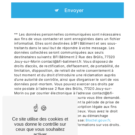
Envoyer
** Les données personnelles communiquées sont nécessaires
aux fins de vous contacter et sont enregistrées dans un fichier
informatisé. Elles sont destinées à BFI Bâtiment et ses sous-
traitants dans le seul but de répondre à votre message. Les
données collectées seront communiquées aux seuls
destinataires suivants: BFI Bâtiment 2 Rue des Brûlis, 77320
Jouy-sur-Morin contact@bfi-batiment.fr. Vous disposez de
droits d’accès, de rectification, d’effacement, de portabilité, de
limitation, d’opposition, de retrait de votre consentement à
tout moment et du droit d’introduire une réclamation auprès
d’une autorité de contrôle, ainsi que d’organiser le sort de vos
données post-mortem. Vous pouvez exercer ces droits par
voie postale à l'adresse 2 Rue des Brûlis, 77320 Jouy-sur-
Morin ou par courrier électronique à l'adresse contact@bfi-
batiment.fr. Un justificatif d'identité pourra vous être demandé.
Nous conservons vos données pendant la période de prise de
contact puis pendant la durée de prescription légale aux fins
probatoires et de gestion des contentieux. Vous avez le droit
de vous inscrire sur la liste d'opposition au démarchage
Ce site utilise des cookies et
téléphonique, disponible à cette adresse:
Bloctel.gouv.fr
.
vous donne le contrôle sur
Consultez le site cnil.fr pour plus d’informations sur vos droits.
ceux que vous souhaitez
activer