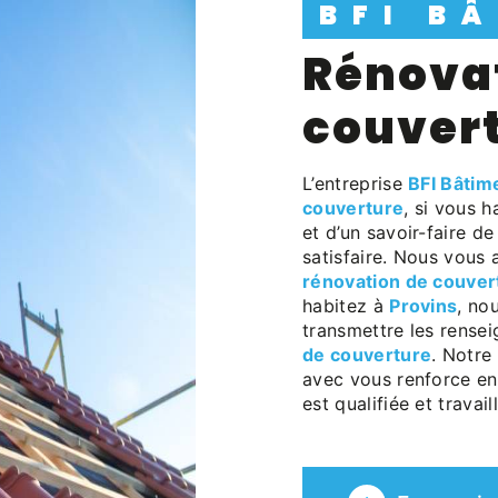
BFI B
rénovation de
couvert
L’entreprise
BFI Bâtim
couverture
, si vous 
et d’un savoir-faire d
satisfaire. Nous vous
rénovation de couver
habitez à
Provins
, no
transmettre les rense
de couverture
. Notre
avec vous renforce enc
est qualifiée et travai