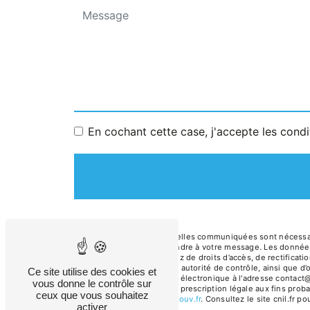
En cochant cette case, j'accepte les condi
** Les données personnelles communiquées sont nécessaires
dans le seul but de répondre à votre message. Les donnée
batiment.fr. Vous disposez de droits d’accès, de rectificati
réclamation auprès d’une autorité de contrôle, ainsi que d
Ce site utilise des cookies et
sur-Morin ou par courrier électronique à l'adresse contact
vous donne le contrôle sur
puis pendant la durée de prescription légale aux fins proba
ceux que vous souhaitez
à cette adresse:
Bloctel.gouv.fr
. Consultez le site cnil.fr p
activer