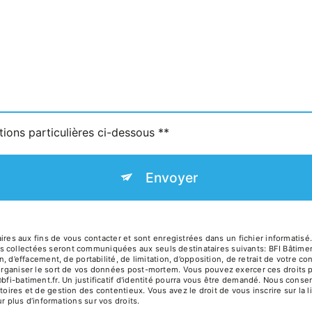
tions particulières ci-dessous **
Envoyer
 aux fins de vous contacter et sont enregistrées dans un fichier informatisé. E
s collectées seront communiquées aux seuls destinataires suivants: BFI Bâtimen
on, d’effacement, de portabilité, de limitation, d’opposition, de retrait de votre
’organiser le sort de vos données post-mortem. Vous pouvez exercer ces droits p
@bfi-batiment.fr. Un justificatif d'identité pourra vous être demandé. Nous con
toires et de gestion des contentieux. Vous avez le droit de vous inscrire sur la
our plus d’informations sur vos droits.