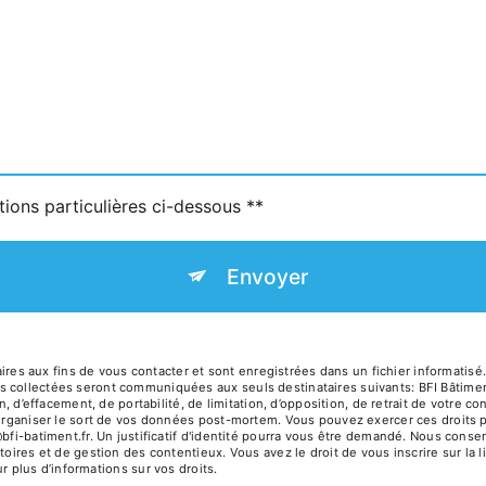
tions particulières ci-dessous **
Envoyer
 aux fins de vous contacter et sont enregistrées dans un fichier informatisé. E
s collectées seront communiquées aux seuls destinataires suivants: BFI Bâtimen
on, d’effacement, de portabilité, de limitation, d’opposition, de retrait de votre
’organiser le sort de vos données post-mortem. Vous pouvez exercer ces droits p
@bfi-batiment.fr. Un justificatif d'identité pourra vous être demandé. Nous con
toires et de gestion des contentieux. Vous avez le droit de vous inscrire sur la
our plus d’informations sur vos droits.