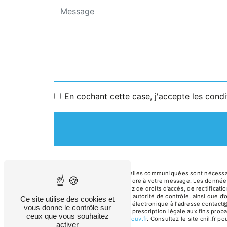
En cochant cette case, j'accepte les condi
** Les données personnelles communiquées sont nécessaires
dans le seul but de répondre à votre message. Les donnée
batiment.fr. Vous disposez de droits d’accès, de rectificati
réclamation auprès d’une autorité de contrôle, ainsi que d
Ce site utilise des cookies et
sur-Morin ou par courrier électronique à l'adresse contact
vous donne le contrôle sur
puis pendant la durée de prescription légale aux fins proba
ceux que vous souhaitez
à cette adresse:
Bloctel.gouv.fr
. Consultez le site cnil.fr p
activer